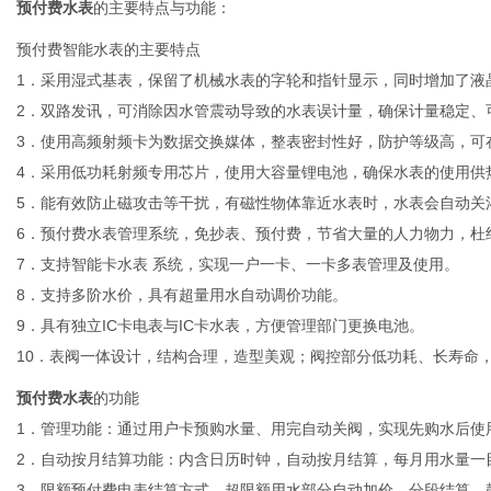
预付费水表
的主要特点与功能：
预付费智能水表的主要特点
1．采用湿式基表，保留了机械水表的字轮和指针显示，同时增加了液
2．双路发讯，可消除因水管震动导致的水表误计量，确保计量稳定、
3．使用高频射频卡为数据交换媒体，整表密封性好，防护等级高，可
4．采用低功耗射频专用芯片，使用大容量锂电池，确保水表的使用供
5．能有效防止磁攻击等干扰，有磁性物体靠近水表时，水表会自动关
6．预付费水表管理系统，免抄表、预付费，节省大量的人力物力，杜
7．支持智能卡水表 系统，实现一户一卡、一卡多表管理及使用。
8．支持多阶水价，具有超量用水自动调价功能。
9．具有独立IC卡电表与IC卡水表，方便管理部门更换电池。
10．表阀一体设计，结构合理，造型美观；阀控部分低功耗、长寿命
预付费水表
的功能
1．管理功能：通过用户卡预购水量、用完自动关阀，实现先购水后使
2．自动按月结算功能：内含日历时钟，自动按月结算，每月用水量一
3．限额预付费电表结算方式，超限额用水部分自动加价，分段结算，