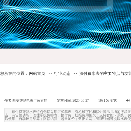
您所在的位置：
网站首页
行业动态
预付费水表的主要特点与功
>>
>>
作者:
西安智能电表厂家直销
|
发布时间:
2025-05-27
|
1981
次浏览
|
🔊
预付费智能水表特点包括采用湿式基表，有机械字轮和指针显示并增加液晶显
击，有告警功能；管理系统免抄表、预付费，杜绝费用拖欠；支持智能卡系统，实
后使用；自动按月结算；限额结算，超量加价；数据返写，管理终端可提取水表使