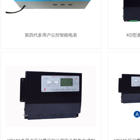
第四代多用户云控智能电表
KD型