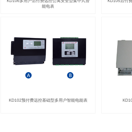
KD106多用户后付费远控公寓安全型集中式智
KD105后
能电表
KD102预付费远控基础型多用户智能电能表
KD